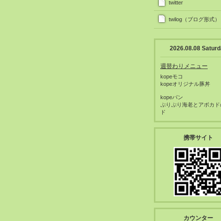
twitter
twilog（ブログ形式）
2026.08.08 Satur
週替わりメニュー
kopeモコ
kopeオリジナル豚丼
kopeパン
ぷりぷり海老とアボカド
ド
携帯サイト
カウンター