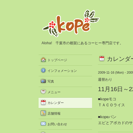
Aloha! 千葉市の都賀にあるコーヒー専門店です。
カレンダ
トップページ
インフォメーション
2009-11-16 (Mon) - 200
週替わり
写真
11月16日
メニュー
■kopeモコ
カレンダー
ＴＡＣＯライス
店舗情報
■kopeパン
エビとアボカドのサ
お問い合わせ