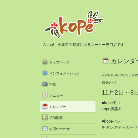
Aloha! 千葉市の都賀にあるコーヒー専門店です。
カレンダ
トップページ
インフォメーション
2009-11-02 (Mon) - 200
週替わり
写真
11月2日～
メニュー
■kopeモコ
カレンダー
kope風豚丼
店舗情報
■kopeパン
チキンのデッカーサ
お問い合わせ