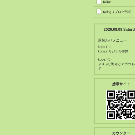
twitter
twilog（ブログ形式）
2026.08.08 Satur
週替わりメニュー
kopeモコ
kopeオリジナル豚丼
kopeパン
ぷりぷり海老とアボカド
ド
携帯サイト
カウンター