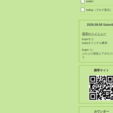
twitter
twilog（ブログ形式）
2026.08.08 Satur
週替わりメニュー
kopeモコ
kopeオリジナル豚丼
kopeパン
ぷりぷり海老とアボカド
ド
携帯サイト
カウンター