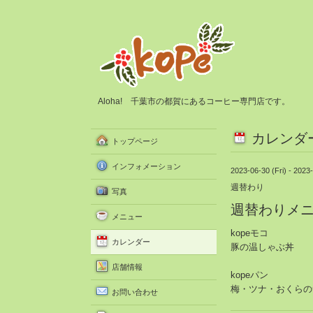
Aloha! 千葉市の都賀にあるコーヒー専門店です。
カレンダ
トップページ
インフォメーション
2023-06-30 (Fri) - 2023
週替わり
写真
週替わりメ
メニュー
kopeモコ
カレンダー
豚の温しゃぶ丼
店舗情報
kopeパン
梅・ツナ・おくらの
お問い合わせ