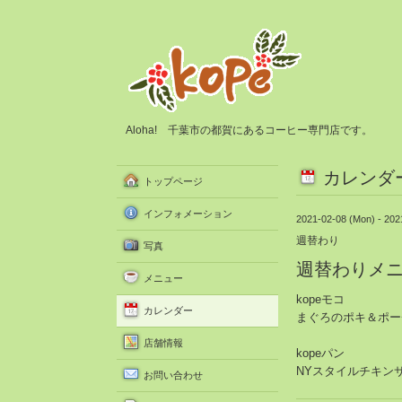
Aloha! 千葉市の都賀にあるコーヒー専門店です。
カレンダ
トップページ
インフォメーション
2021-02-08 (Mon) - 202
週替わり
写真
週替わりメ
メニュー
kopeモコ
カレンダー
まぐろのポキ＆ポー
店舗情報
kopeパン
NYスタイルチキン
お問い合わせ