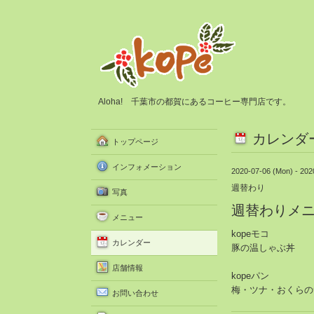
Aloha! 千葉市の都賀にあるコーヒー専門店です。
カレンダ
トップページ
インフォメーション
2020-07-06 (Mon) - 202
週替わり
写真
週替わりメ
メニュー
kopeモコ
カレンダー
豚の温しゃぶ丼
店舗情報
kopeパン
梅・ツナ・おくらの
お問い合わせ