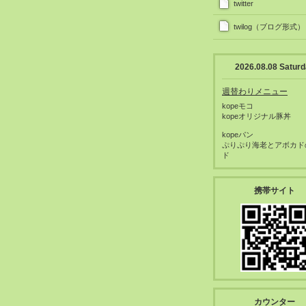
twitter
twilog（ブログ形式）
2026.08.08 Satur
週替わりメニュー
kopeモコ
kopeオリジナル豚丼
kopeパン
ぷりぷり海老とアボカド
ド
携帯サイト
カウンター