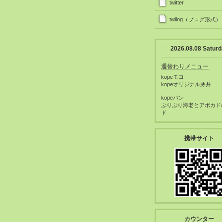
twitter
twilog（ブログ形式）
2026.08.08 Satur
週替わりメニュー
kopeモコ
kopeオリジナル豚丼
kopeパン
ぷりぷり海老とアボカド
ド
携帯サイト
カウンター