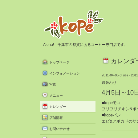
Aloha! 千葉市の都賀にあるコーヒー専門店です。
カレンダ
トップページ
インフォメーション
2011-04-05 (Tue) - 201
週替わり
写真
4月5日～1
メニュー
■kopeモコ
カレンダー
フリフリチキン&ポ
■kopeパン
店舗情報
エビ&アボカドのサ
お問い合わせ